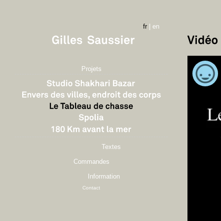
fr
|
en
Projets
Textes
Commandes
Information
Contact